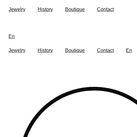
Skip
Jewelry
History
Boutique
Contact
to
content
En
Jewelry
History
Boutique
Contact
En