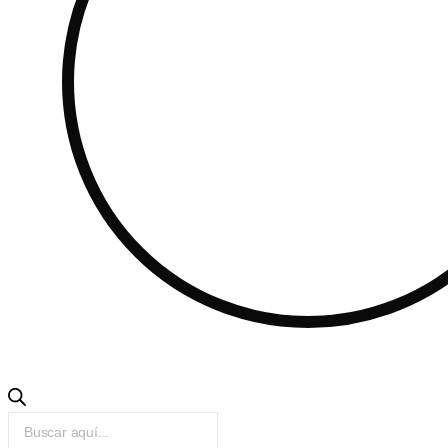
Products
search