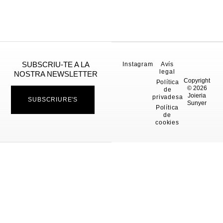
SUBSCRIU-TE A LA
Instagram
Avís
legal
NOSTRA NEWSLETTER
Copyright
Política
© 2026
de
Joieria
privadesa
SUBSCRIURE'S
Sunyer
Política
de
cookies