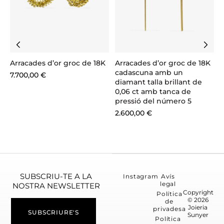
K
Arracades d’or groc de 18K
Arracades d’or groc de 18K
A
cadascuna amb un
d
7.700,00
€
a
diamant talla brillant de
u
0,06 ct amb tanca de
pressió del número 5
d
0
2.600,00
€
6
SUBSCRIU-TE A LA
Instagram
Avís
legal
NOSTRA NEWSLETTER
Copyright
Política
© 2026
de
Joieria
privadesa
SUBSCRIURE'S
Sunyer
Política