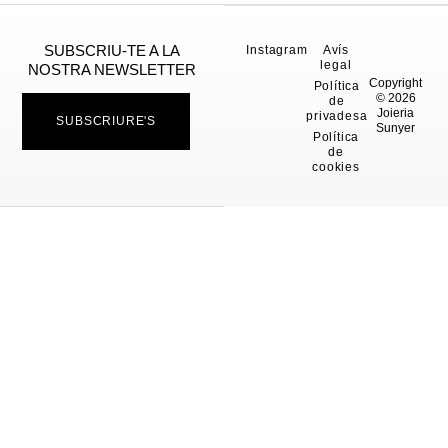
SUBSCRIU-TE A LA
Instagram
Avís
legal
NOSTRA NEWSLETTER
Copyright
Política
© 2026
de
Joieria
privadesa
SUBSCRIURE'S
Sunyer
Política
de
cookies