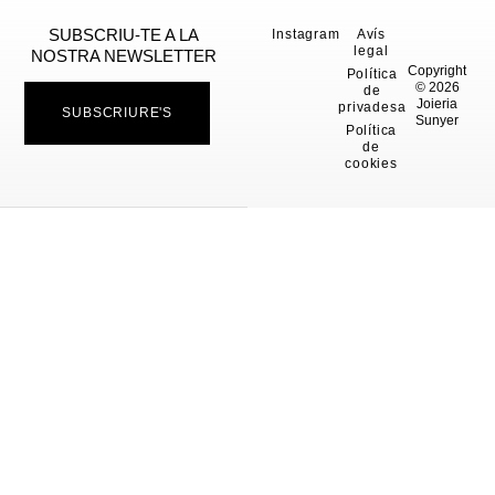
SUBSCRIU-TE A LA
Instagram
Avís
legal
NOSTRA NEWSLETTER
Copyright
Política
© 2026
de
Joieria
privadesa
SUBSCRIURE'S
Sunyer
Política
de
cookies