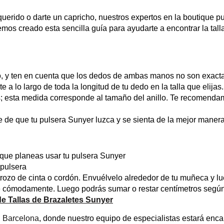
erido o darte un capricho, nuestros expertos en la boutique pu
emos creado esta sencilla guía para ayudarte a encontrar la tal
emo, y ten en cuenta que los dedos de ambas manos no son exac
 lo largo de toda la longitud de tu dedo en la talla que elijas.
tros; esta medida corresponde al tamaño del anillo. Te recomen
 de que tu pulsera Sunyer luzca y se sienta de la mejor manera
 que planeas usar tu pulsera Sunyer
 pulsera
 trozo de cinta o cordón. Envuélvelo alrededor de tu muñeca y l
e cómodamente. Luego podrás sumar o restar centímetros según 
de Tallas de Brazaletes Sunyer
n Barcelona
, donde nuestro equipo de especialistas estará enc